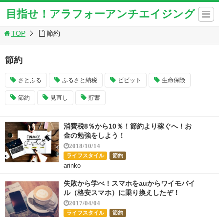
目指せ！アラフォーアンチエイジング
TOP
節約
節約
さとふる
ふるさと納税
ビビット
生命保険
節約
見直し
貯蓄
消費税8％から10％！節約より稼ぐへ！お
金の勉強をしよう！
2018/10/14
ライフスタイル
節約
arinko
失敗から学べ！スマホをauからワイモバイ
ル（格安スマホ）に乗り換えしたぞ！
2017/04/04
ライフスタイル
節約