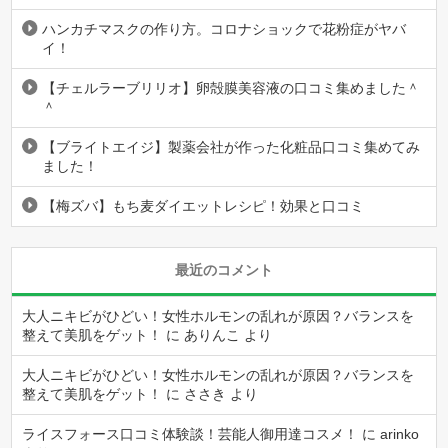
ハンカチマスクの作り方。コロナショックで花粉症がヤバ
イ！
【チェルラーブリリオ】卵殻膜美容液の口コミ集めました＾
＾
【ブライトエイジ】製薬会社が作った化粧品口コミ集めてみ
ました！
【梅ズバ】もち麦ダイエットレシピ！効果と口コミ
最近のコメント
大人ニキビがひどい！女性ホルモンの乱れが原因？バランスを
整えて美肌をゲット！
に
ありんこ
より
大人ニキビがひどい！女性ホルモンの乱れが原因？バランスを
整えて美肌をゲット！
に
ささき
より
ライスフォース口コミ体験談！芸能人御用達コスメ！
に
arinko