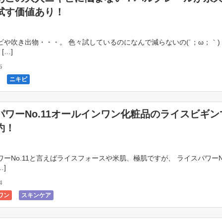
試す価値あり！
や吹き出物・・・。 色々試しているのになんで減らないの(´；ω；｀)
[…]
6
ニキビ
パワーNo.11オールインワン化粧品のライスビギン
約！
ーNo.11と言えばライスフォースや米肌、極肌ですが、 ライスパワーNO
…]
4
ワン
スキンケア