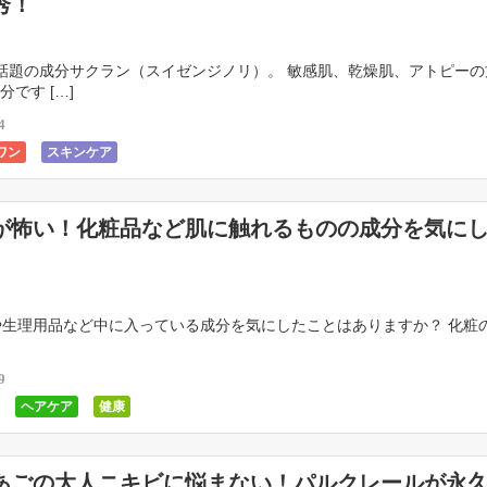
秀！
題の成分サクラン（スイゼンジノリ）。 敏感肌、乾燥肌、アトピーの
です […]
4
ワン
スキンケア
が怖い！化粧品など肌に触れるものの成分を気に
生理用品など中に入っている成分を気にしたことはありますか？ 化粧
9
ヘアケア
健康
あごの大人ニキビに悩まない！パルクレールが永