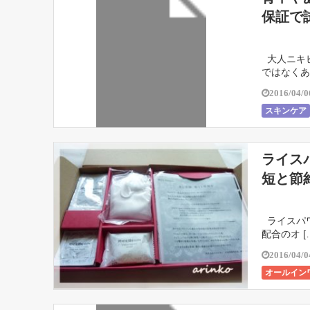
保証で
大人ニキビ
ではなくあ 
2016/04/0
スキンケア
ライス
短と節
ライスパワ
配合のオ [
2016/04/0
オールイン