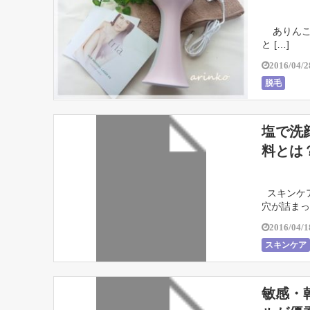
ありんこ
と […]
2016/04/2
脱毛
塩で洗
料とは
スキンケア
穴が詰まって
2016/04/1
スキンケア
敏感・