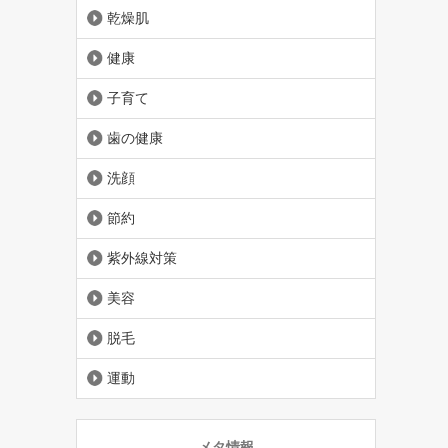
乾燥肌
健康
子育て
歯の健康
洗顔
節約
紫外線対策
美容
脱毛
運動
メタ情報