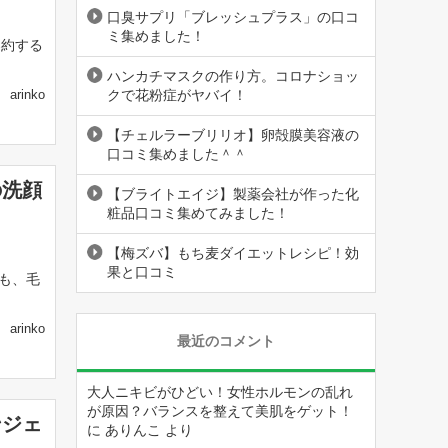
口臭サプリ「ブレッシュプラス」の口コ
ミ集めました！
契約する
ハンカチマスクの作り方。コロナショッ
クで花粉症がヤバイ！
arinko
【チェルラーブリリオ】卵殻膜美容液の
口コミ集めました＾＾
の洗顔
【ブライトエイジ】製薬会社が作った化
粧品口コミ集めてみました！
【梅ズバ】もち麦ダイエットレシピ！効
果と口コミ
も、毛
arinko
最近のコメント
大人ニキビがひどい！女性ホルモンの乱れ
が原因？バランスを整えて美肌をゲット！
ンジェ
に
ありんこ
より