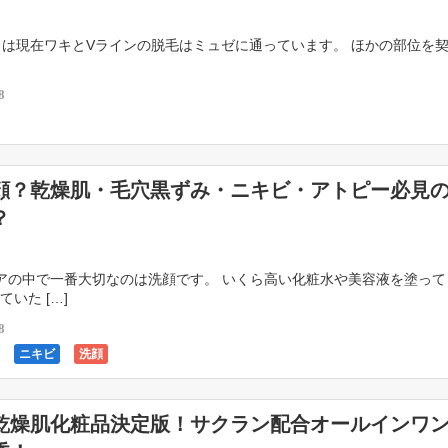
は現在ワキとVラインの脱毛はミュゼに通っています。 ほかの部位を
8
顔？乾燥肌・毛穴黒ずみ・ニキビ・アトピー必見
？
の中で一番大切なのは洗顔です。 いくら高い化粧水や美容液を塗って
いた […]
8
ニキビ
洗顔
乾燥肌化粧品決定版！サクラン配合オールインワ