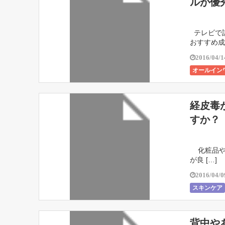
ルが優
テレビで話
おすすめ成分
2016/04/1
オールイン
経皮毒
すか？
化粧品や
が良 […]
2016/04/0
スキンケア
背中や