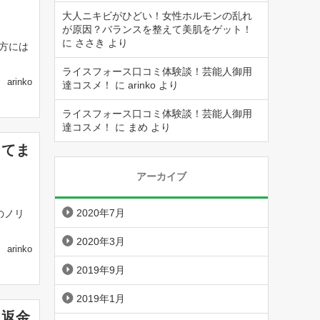
大人ニキビがひどい！女性ホルモンの乱れ
が原因？バランスを整えて美肌をゲット！
に
ささき
より
方には
ライスフォース口コミ体験談！芸能人御用
arinko
達コスメ！
に
arinko
より
ライスフォース口コミ体験談！芸能人御用
達コスメ！
に
まめ
より
してま
アーカイブ
2020年7月
のノリ
2020年3月
arinko
2019年9月
2019年1月
久返金