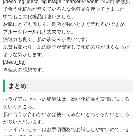
[/deco_bg] [deco_bg image=”marker-y” width=”400″] 敏感肌
で合う化粧品が無くていろんな化粧品を使ってきました。
中でもこの化粧品は違いました。
お肌にとても優しく、刺激が強いとすぐ荒れるのですが、
ブルークレールは大丈夫でした。
浸透力も良く、肌の馴染みが良いです。
肌質も変わり、肌の調子が安定して化粧のりが良くなった
ような気がします。
[/deco_bg]
※個人の感想です。
まとめ
トライアルセットの醍醐味は、高い化粧品も安価に試せる
というところ。
肌に合うか合わないかは使ってみないとわからないところ
が多いと思います。
トライアルセットはお手頃価格でお試ししやすいので、ぜ