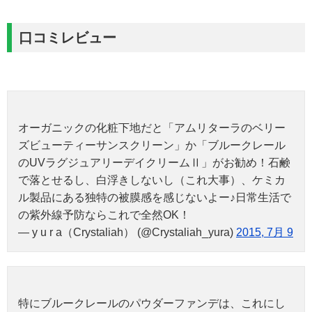
口コミレビュー
オーガニックの化粧下地だと「アムリターラのベリー
ズビューティーサンスクリーン」か「ブルークレール
のUVラグジュアリーデイクリームⅡ」がお勧め！石鹸
で落とせるし、白浮きしないし（これ大事）、ケミカ
ル製品にある独特の被膜感を感じないよー♪日常生活で
の紫外線予防ならこれで全然OK！
— y u r a（Crystaliah） (@Crystaliah_yura)
2015, 7月 9
特にブルークレールのパウダーファンデは、これにし