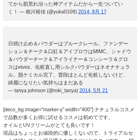
てから肌荒れ治った神アイテムだから一生ついてい
く！ — 相川裕佳 (@yuka0109)
2014, 9月 17
日焼け止め＆パウダーはブルークレール、ファンデー
ション＆チーク＆口紅＆アイブロウはMIMC、シャドウ
＆パウダーチーク＆アイライナー＆コンシーラ＆グロ
スはetvos、化粧直し用シルクパウダーはネオナチュラ
ル。脱ケミカル完了。普段ほとんど化粧しないけど、
綺麗になりたい気持ちはまだある
— tanya johnson (@roki_tanya)
2014, 5月 21
[deco_bg image=”marker-y” width=”400″] ナチュラルコスメ
で品数が多くお得に試せるコスメは初めてです。
オイルとUVクリームがとても良いです！
現品はちょっとお値段的に優しくないので、トライアルセ