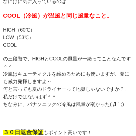
なにげに気に入っているのは
COOL（冷風）が温風と同じ風量なこと。
HIGH（60℃）
LOW（53℃）
COOL
の三段階で、HIGHとCOOLの風量が一緒ってことなんです
＾＾
冷風はキューティクルを締めるためにも使いますが、夏に
も威力発揮しますよ～
何と言っても夏のドライヤーって地獄じゃないですか？←
私だけではないはず＾＾
ちなみに、パナソニックの冷風は風量が弱かった(´Д｀;)
３０日返金保証
もポイント高いです！