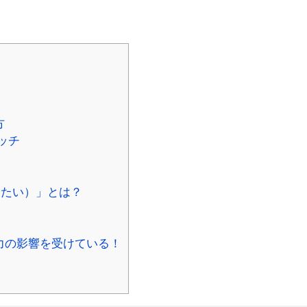
方
ッチ
たい）」とは？
力の影響を受けている！