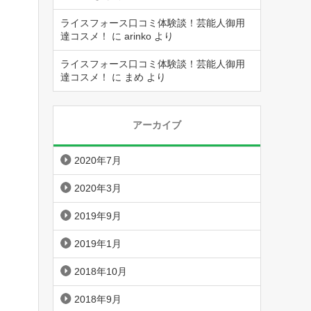
ライスフォース口コミ体験談！芸能人御用
達コスメ！
に
arinko
より
ライスフォース口コミ体験談！芸能人御用
達コスメ！
に
まめ
より
アーカイブ
2020年7月
2020年3月
2019年9月
2019年1月
2018年10月
2018年9月