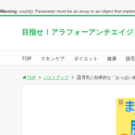
Warning
: count(): Parameter must be an array or an object that impl
目指せ！アラフォーアンチエイジ
TOP
スキンケア
ダイエット
健康
脱
TOP
バストアップ
育乳に効果的な「おっぱい