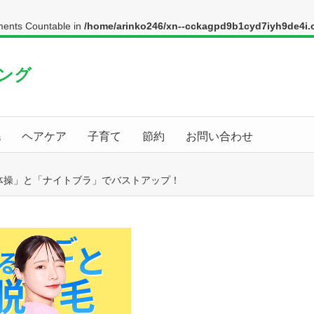
ements Countable in
/home/arinko246/xn--cckagpd9b1cyd7iyh9de4i.c
ング
毛
ヘアケア
子育て
節約
お問い合わせ
体操」と「ナイトブラ」でバストアップ！