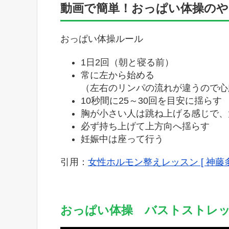
動画で簡単！おっぱい体操のや
おっぱい体操ルール
1日2回（朝と寝る前）
常に左から始める
（左右のリンパの流れが違うので心
10秒間に25～30回を目安に揺らす
胸が小さい人は跳ね上げる感じで、
必ず持ち上げて上方向へ揺らす
妊娠中は座って行う
引用：
女性ホルモン整えレッスン [ 神藤多
おっぱい体操 バストストレ