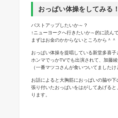
おっぱい体操をしてみる
バストアップしたいか～？
↑ニューヨークへ行きたいか～的に読ん
まずはお金のかからないところから＾＾
おっぱい体操を提唱している新堂多喜子
ホンマでっかTVでも出演されて、加藤
（一番マツコさんが食いついてましたけ
お話によると大胸筋におっぱいの脇や下
張り付いたおっぱいをはがしてあげると
ります。