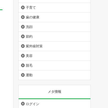
子育て
歯の健康
洗顔
節約
紫外線対策
美容
脱毛
運動
メタ情報
ログイン