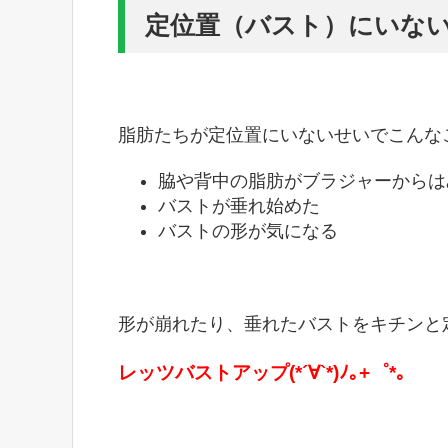
定位置（バスト）にいな
脂肪たちが定位置にいないせいでこんな
脇や背中の脂肪がブラジャーからは
バストが垂れ始めた
バストの形が気になる
形が崩れたり、垂れたバストをキチンと
レッツバストアップ(*´∀`*)ﾉ｡+゜*｡