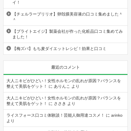
イ！
【チェルラーブリリオ】卵殻膜美容液の口コミ集めました＾
＾
【ブライトエイジ】製薬会社が作った化粧品口コミ集めてみ
ました！
【梅ズバ】もち麦ダイエットレシピ！効果と口コミ
最近のコメント
大人ニキビがひどい！女性ホルモンの乱れが原因？バランスを
整えて美肌をゲット！
に
ありんこ
より
大人ニキビがひどい！女性ホルモンの乱れが原因？バランスを
整えて美肌をゲット！
に
ささき
より
ライスフォース口コミ体験談！芸能人御用達コスメ！
に
arinko
より