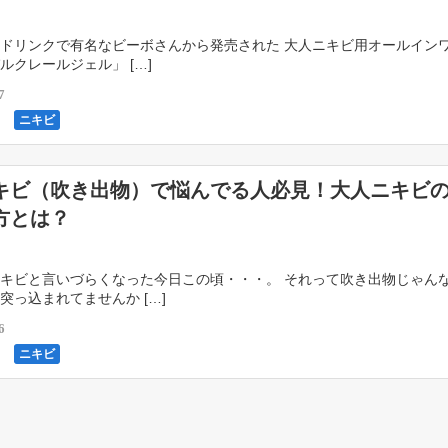
ドリンクで有名なビーボさんから発売された 大人ニキビ用オールイン
ルクレールジェル」 […]
7
ニキビ
キビ（吹き出物）で悩んでる人必見！大人ニキビ
方とは？
キビと言いづらくなった今日この頃・・・。 それって吹き出物じゃん
突っ込まれてませんか […]
6
ニキビ