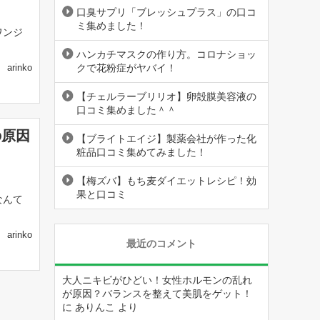
口臭サプリ「ブレッシュプラス」の口コ
ミ集めました！
ワンジ
ハンカチマスクの作り方。コロナショッ
クで花粉症がヤバイ！
arinko
【チェルラーブリリオ】卵殻膜美容液の
口コミ集めました＾＾
の原因
【ブライトエイジ】製薬会社が作った化
粧品口コミ集めてみました！
【梅ズバ】もち麦ダイエットレシピ！効
果と口コミ
なんて
arinko
最近のコメント
大人ニキビがひどい！女性ホルモンの乱れ
が原因？バランスを整えて美肌をゲット！
に
ありんこ
より