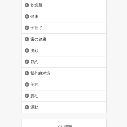
乾燥肌
健康
子育て
歯の健康
洗顔
節約
紫外線対策
美容
脱毛
運動
メタ情報