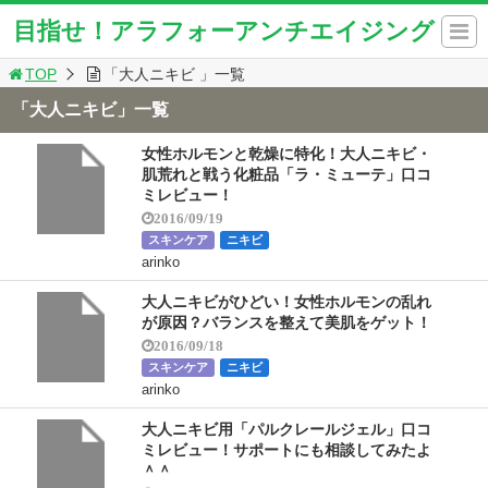
目指せ！アラフォーアンチエイジング
TOP
「大人ニキビ 」一覧
「大人ニキビ」一覧
女性ホルモンと乾燥に特化！大人ニキビ・
肌荒れと戦う化粧品「ラ・ミューテ」口コ
ミレビュー！
2016/09/19
スキンケア
ニキビ
arinko
大人ニキビがひどい！女性ホルモンの乱れ
が原因？バランスを整えて美肌をゲット！
2016/09/18
スキンケア
ニキビ
arinko
大人ニキビ用「パルクレールジェル」口コ
ミレビュー！サポートにも相談してみたよ
＾＾