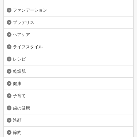
ファンデーション
ブラデリス
ヘアケア
ライフスタイル
レシピ
乾燥肌
健康
子育て
歯の健康
洗顔
節約