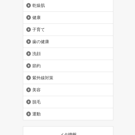
乾燥肌
健康
子育て
歯の健康
洗顔
節約
紫外線対策
美容
脱毛
運動
メタ情報