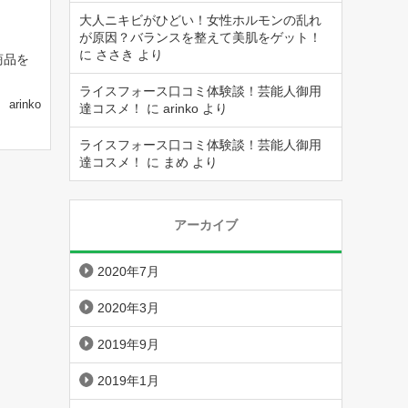
大人ニキビがひどい！女性ホルモンの乱れ
が原因？バランスを整えて美肌をゲット！
に
ささき
より
商品を
ライスフォース口コミ体験談！芸能人御用
arinko
達コスメ！
に
arinko
より
ライスフォース口コミ体験談！芸能人御用
達コスメ！
に
まめ
より
アーカイブ
2020年7月
2020年3月
2019年9月
2019年1月