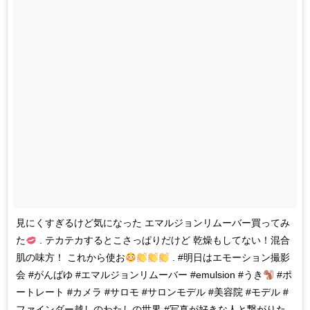
見にくすぎるけど気になった エマルジョンリムーバー買ってみ
た
. テカテカするとこさっぱりだけど 乾燥もしてない！混合
肌の味方！ これから使お
. #明日はエモーション撮影
会 #がんばゆ #エマルジョンリムーバー #emulsion #うき
#ポ
ートレート #カメラ #サロモ #サロンモデル #美容院 #モデル #
ファインダー越しのわたしの世界 #写真が好きな人と繋がりた