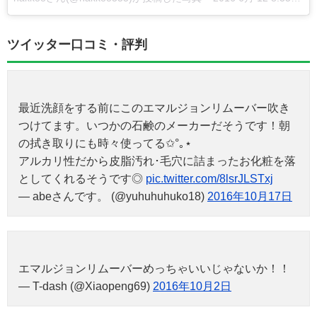
ツイッター口コミ・評判
最近洗顔をする前にこのエマルジョンリムーバー吹き
つけてます。いつかの石鹸のメーカーだそうです！朝
の拭き取りにも時々使ってる✩°｡⋆
アルカリ性だから皮脂汚れ･毛穴に詰まったお化粧を落
としてくれるそうです◎
pic.twitter.com/8lsrJLSTxj
— abeさんです。 (@yuhuhuhuko18)
2016年10月17日
エマルジョンリムーバーめっちゃいいじゃないか！！
— T-dash (@Xiaopeng69)
2016年10月2日