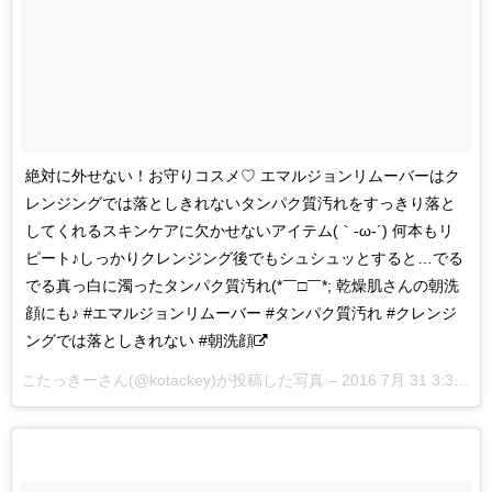
絶対に外せない！お守りコスメ♡ エマルジョンリムーバーはク
レンジングでは落としきれないタンパク質汚れをすっきり落と
してくれるスキンケアに欠かせないアイテム(｀-ω-´) 何本もリ
ピート♪しっかりクレンジング後でもシュシュッとすると…でる
でる真っ白に濁ったタンパク質汚れ(*￣□￣*; 乾燥肌さんの朝洗
顔にも♪ #エマルジョンリムーバー #タンパク質汚れ #クレンジ
ングでは落としきれない #朝洗顔
こたっきーさん(@kotackey)が投稿した写真 –
2016 7月 31 3:35午後 PDT