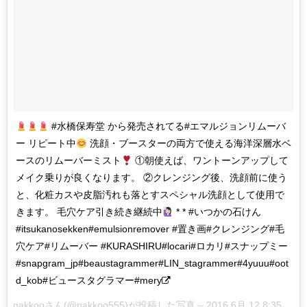
#水橋保寿堂 から発売されてる#エマルジョンリムーバ
ー リピート中
洗顔・ブースターの両方で使える海洋深層水ベ
ースのリムーバーミスト
①朝使えば、ワントーンアップして
メイク乗りが良くなります。 ②クレンジング後、洗顔前に使う
と、化粧カスや皮脂汚れも落とすスペシャル洗顔として使用で
きます。 毛穴ケア引き続き継続中
* * #いつかの石けん
#itsukanosekken#emulsionremover #置き画#クレンジング#毛
穴ケア#リムーバー #KURASHIRU#locari#ロカリ#スナップミー
#snapgram_jp#beaustagrammer#LIN_stagrammer#4yuuu#oot
d_kob#ビュースタグラマー#mery
nakkooさん(@nakkoo555)が投稿した写真 –
2016 6月 12 8:35午後 PDT