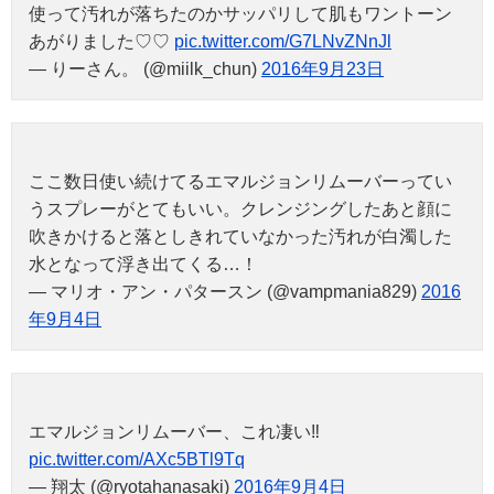
使って汚れが落ちたのかサッパリして肌もワントーン
あがりました♡♡
pic.twitter.com/G7LNvZNnJl
— りーさん。 (@miilk_chun)
2016年9月23日
ここ数日使い続けてるエマルジョンリムーバーってい
うスプレーがとてもいい。クレンジングしたあと顔に
吹きかけると落としきれていなかった汚れが白濁した
水となって浮き出てくる…！
— マリオ・アン・パタースン (@vampmania829)
2016
年9月4日
エマルジョンリムーバー、これ凄い‼︎
pic.twitter.com/AXc5BTl9Tq
— 翔太 (@ryotahanasaki)
2016年9月4日