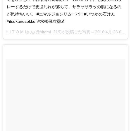
レーするだけで皮脂汚れが落ちて、サラッサラッの肌になるの
が気持ちいい。 #エマルジョンリムーバー#いつかの石けん
#itsukanosekken#水橋保寿堂
H I T O M Iさん(@hitomi_219)が投稿した写真 –
2016 4月 26 6:16午前 PDT