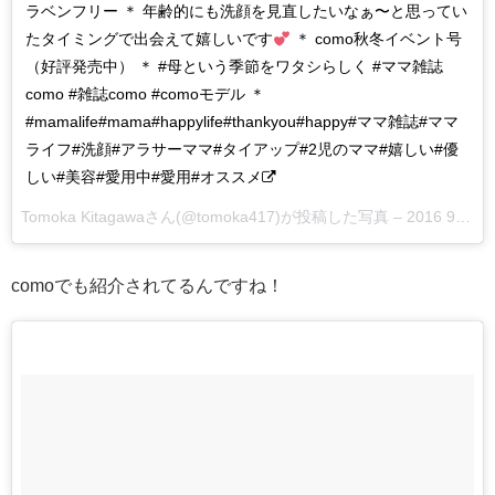
ラベンフリー ＊ 年齢的にも洗顔を見直したいなぁ〜と思ってい
たタイミングで出会えて嬉しいです
＊ como秋冬イベント号
（好評発売中） ＊ #母という季節をワタシらしく #ママ雑誌
como #雑誌como #comoモデル ＊
#mamalife#mama#happylife#thankyou#happy#ママ雑誌#ママ
ライフ#洗顔#アラサーママ#タイアップ#2児のママ#嬉しい#優
しい#美容#愛用中#愛用#オススメ
Tomoka Kitagawaさん(@tomoka417)が投稿した写真 –
2016 9月 11 5:02午後 PDT
comoでも紹介されてるんですね！