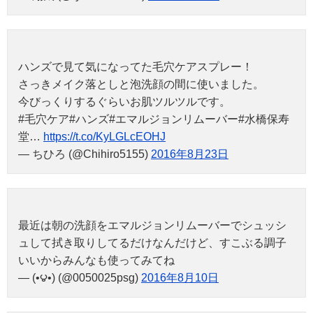
ハンズで見て気になってた毛穴ケアスプレー！
さっきメイク落としと泡洗顔の間に使いました。
今びっくりするぐらいお肌ツルツルです。
#毛穴ケア#ハンズ#エマルジョンリムーバー#水橋保寿
堂…
https://t.co/KyLGLcEOHJ
— ちひろ (@Chihiro5155)
2016年8月23日
最近は朝の洗顔をエマルジョンリムーバーでシュッシ
ュして拭き取りしてるだけなんだけど、すこぶる調子
いいからみんなも使ってみてね
— (•౪•) (@0050025psg)
2016年8月10日