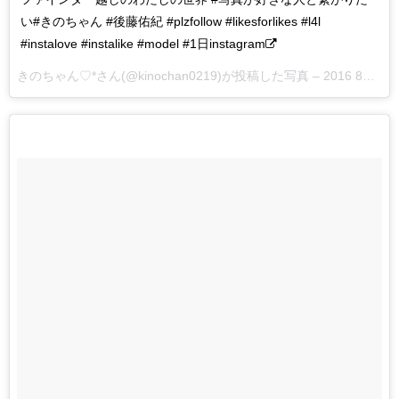
い#きのちゃん #後藤佑紀 #plzfollow #likesforlikes #l4l
#instalove #instalike #model #1日instagram
きのちゃん♡*さん(@kinochan0219)が投稿した写真 –
2016 8月 24 4:53午前 PDT