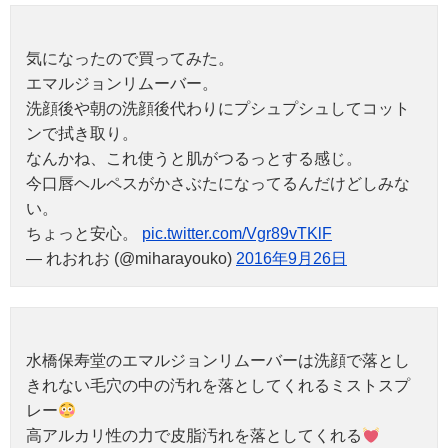
気になったので買ってみた。
エマルジョンリムーバー。
洗顔後や朝の洗顔後代わりにプシュプシュしてコット
ンで拭き取り。
なんかね、これ使うと肌がつるっとする感じ。
今口唇ヘルペスがかさぶたになってるんだけどしみな
い。
ちょっと安心。
pic.twitter.com/Vgr89vTKlF
— れおれお (@miharayouko)
2016年9月26日
水橋保寿堂のエマルジョンリムーバーは洗顔で落とし
きれない毛穴の中の汚れを落としてくれるミストスプ
レー
高アルカリ性の力で皮脂汚れを落としてくれる