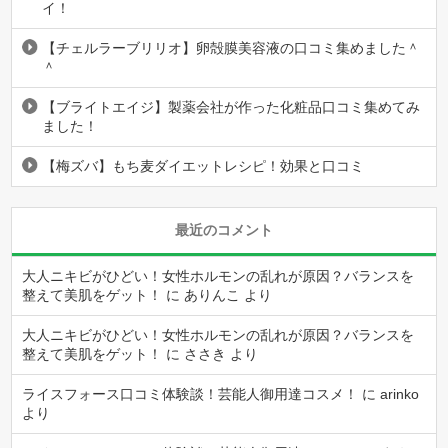
イ！
【チェルラーブリリオ】卵殻膜美容液の口コミ集めました＾
＾
【ブライトエイジ】製薬会社が作った化粧品口コミ集めてみ
ました！
【梅ズバ】もち麦ダイエットレシピ！効果と口コミ
最近のコメント
大人ニキビがひどい！女性ホルモンの乱れが原因？バランスを
整えて美肌をゲット！
に
ありんこ
より
大人ニキビがひどい！女性ホルモンの乱れが原因？バランスを
整えて美肌をゲット！
に
ささき
より
ライスフォース口コミ体験談！芸能人御用達コスメ！
に
arinko
より