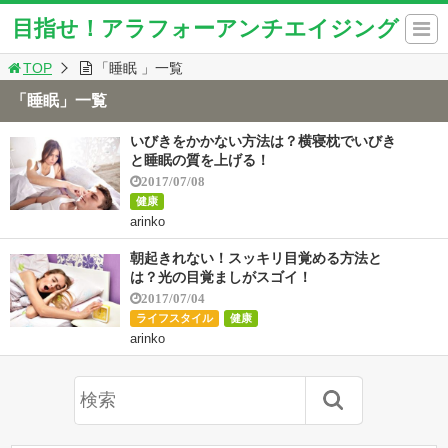
目指せ！アラフォーアンチエイジング
TOP
「睡眠 」一覧
「睡眠」一覧
いびきをかかない方法は？横寝枕でいびき
と睡眠の質を上げる！
2017/07/08
健康
arinko
朝起きれない！スッキリ目覚める方法と
は？光の目覚ましがスゴイ！
2017/07/04
ライフスタイル
健康
arinko