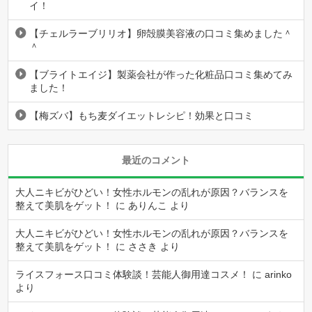
イ！
【チェルラーブリリオ】卵殻膜美容液の口コミ集めました＾
＾
【ブライトエイジ】製薬会社が作った化粧品口コミ集めてみ
ました！
【梅ズバ】もち麦ダイエットレシピ！効果と口コミ
最近のコメント
大人ニキビがひどい！女性ホルモンの乱れが原因？バランスを
整えて美肌をゲット！
に
ありんこ
より
大人ニキビがひどい！女性ホルモンの乱れが原因？バランスを
整えて美肌をゲット！
に
ささき
より
ライスフォース口コミ体験談！芸能人御用達コスメ！
に
arinko
より