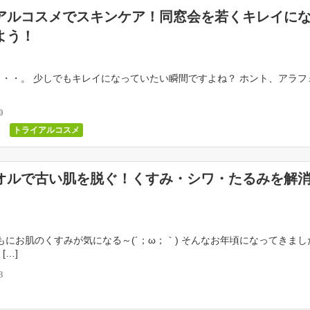
アルコスメでスキンケア！同窓会を若くキレイに
よう！
・。 少しでもキレイになっていたい瞬間ですよね？ ホント、アラフ
0
トライアルコスメ
オルで古い肌を脱ぐ！くすみ・シワ・たるみを解
にお肌のくすみが気になる～(´；ω；｀) そんなお年頃になってきまし
[…]
3