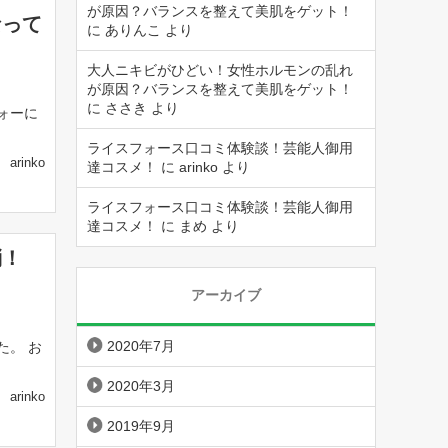
が原因？バランスを整えて美肌をゲット！
なって
に
ありんこ
より
大人ニキビがひどい！女性ホルモンの乱れ
が原因？バランスを整えて美肌をゲット！
に
ささき
より
ォーに
ライスフォース口コミ体験談！芸能人御用
arinko
達コスメ！
に
arinko
より
ライスフォース口コミ体験談！芸能人御用
達コスメ！
に
まめ
より
消！
アーカイブ
2020年7月
た。 お
2020年3月
arinko
2019年9月