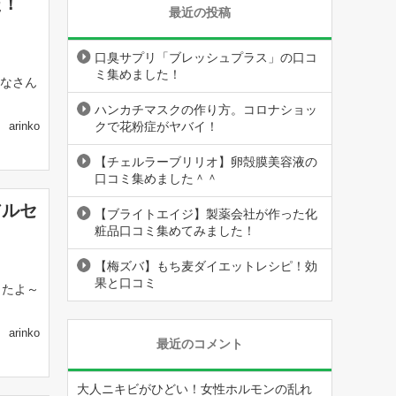
た！
最近の投稿
口臭サプリ「ブレッシュプラス」の口コ
ミ集めました！
なさん
ハンカチマスクの作り方。コロナショッ
クで花粉症がヤバイ！
arinko
【チェルラーブリリオ】卵殻膜美容液の
口コミ集めました＾＾
アルセ
【ブライトエイジ】製薬会社が作った化
粧品口コミ集めてみました！
【梅ズバ】もち麦ダイエットレシピ！効
果と口コミ
したよ～
arinko
最近のコメント
大人ニキビがひどい！女性ホルモンの乱れ