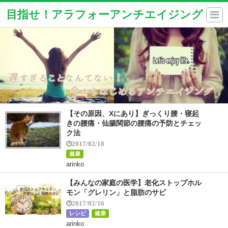
目指せ！アラフォーアンチエイジング
【その原因、Xにあり】ぎっくり腰・寝起
きの腰痛・仙腸関節の腰痛の予防とチェッ
ク法
2017/02/18
健康
arinko
【みんなの家庭の医学】老化ストップホル
モン「グレリン」と脂肪のサビ
2017/02/16
レシピ
健康
arinko