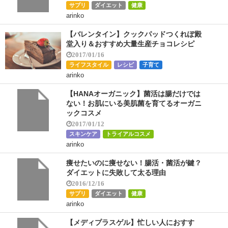
サプリ
ダイエット
健康
arinko
【バレンタイン】クックパッドつくれぽ殿
堂入り＆おすすめ大量生産チョコレシピ
2017/01/16
ライフスタイル
レシピ
子育て
arinko
【HANAオーガニック】菌活は腸だけでは
ない！お肌にいる美肌菌を育てるオーガニ
ックコスメ
2017/01/12
スキンケア
トライアルコスメ
arinko
痩せたいのに痩せない！腸活・菌活が鍵？
ダイエットに失敗して太る理由
2016/12/16
サプリ
ダイエット
健康
arinko
【メディプラスゲル】忙しい人におすす