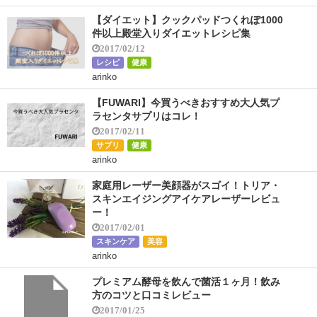
【ダイエット】クックパッドつくれぽ1000
件以上殿堂入りダイエットレシピ集
2017/02/12
レシピ
健康
arinko
【FUWARI】今買うべきおすすめ大人気プ
ラセンタサプリはコレ！
2017/02/11
サプリ
健康
arinko
家庭用レーザー美顔器がスゴイ！トリア・
スキンエイジングアイケアレーザーレビュ
ー！
2017/02/01
スキンケア
美容
arinko
プレミアム酵母を飲んで菌活１ヶ月！飲み
方のコツと口コミレビュー
2017/01/25