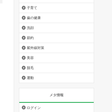
子育て
歯の健康
洗顔
節約
紫外線対策
美容
脱毛
運動
メタ情報
ログイン