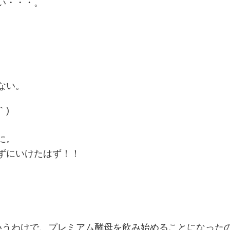
い・・・。
ない。
｀)
に。
ずにいけたはず！！
いうわけで、プレミアム酵母を飲み始めることになった