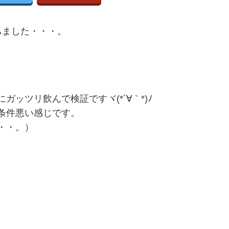
ちました・・・。
ッツリ飲んで検証ですヾ(*´∀｀*)ﾉ
条件悪い感じです。
・・。）