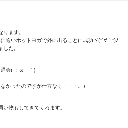
なります。
に通いホットヨガで外に出ることに成功ヾ(*´∀｀*)ﾉ
ました。
会(´；ω；｀)
はなかったのですが仕方なく・・・。）
買い物もしてきてくれます。