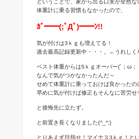
ということで、家から出る口実が全然な
体重計に乗る習慣もなかったので、
ｶﾞ━━(;ﾟДﾟ)━━ﾝ!!
気が付けは3ｋｇも増えてる！
過去最高記録更新中・・・。←うれしく
ベスト体重からは5ｋｇオーバー(´；ω；
なんで気がつかなかったんだ～
せめて体重計に乗っておけば良かったの
早めに気が付けば修正もそんなに苦労せ
と後悔先に立たず。
と前置き長くなりました(^_^;)
とりあえず目指せ！マイナス3ｋｇ！と