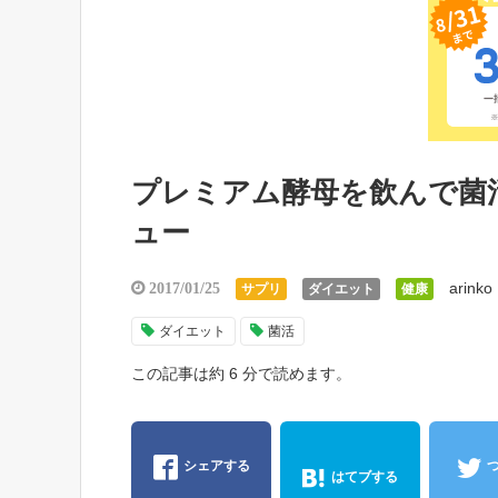
プレミアム酵母を飲んで菌
ュー
arinko
2017/01/25
サプリ
ダイエット
健康
ダイエット
菌活
この記事は約 6 分で読めます。
シェアする
はてブする