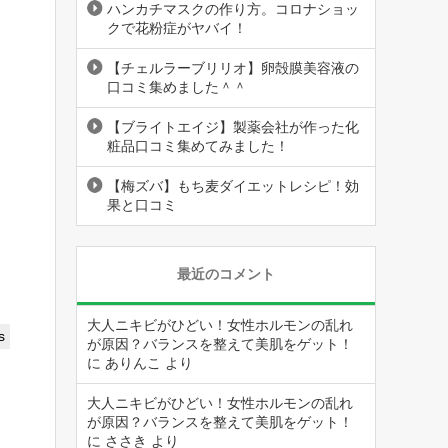
ハンカチマスクの作り方。コロナショッ
クで花粉症がヤバイ！
【チェルラーブリリオ】卵殻膜美容液の
口コミ集めました＾＾
【ブライトエイジ】製薬会社が作った化
粧品口コミ集めてみました！
【梅ズバ】もち麦ダイエットレシピ！効
果と口コミ
最近のコメント
大人ニキビがひどい！女性ホルモンの乱れ
s
が原因？バランスを整えて美肌をゲット！
に
ありんこ
より
大人ニキビがひどい！女性ホルモンの乱れ
が原因？バランスを整えて美肌をゲット！
に
ささき
より