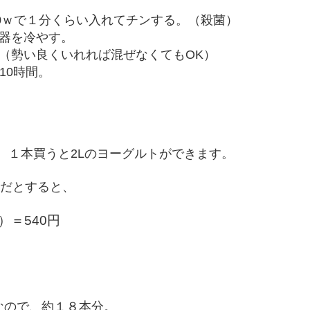
00ｗで１分くらい入れてチンする。（殺菌）
器を冷やす。
（勢い良くいれれば混ぜなくてもOK）
10時間。
、１本買うと2Lのヨーグルトができます。
いだとすると、
）＝540円
なので、約１８本分。