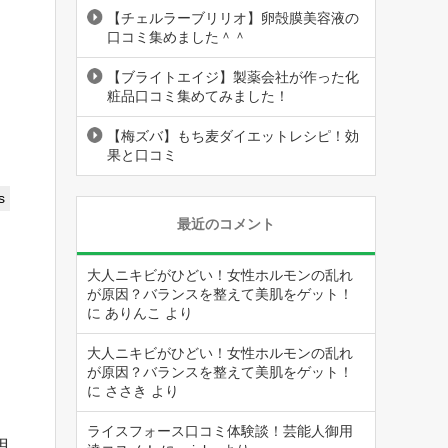
【チェルラーブリリオ】卵殻膜美容液の
口コミ集めました＾＾
【ブライトエイジ】製薬会社が作った化
粧品口コミ集めてみました！
【梅ズバ】もち麦ダイエットレシピ！効
果と口コミ
s
最近のコメント
大人ニキビがひどい！女性ホルモンの乱れ
が原因？バランスを整えて美肌をゲット！
に
ありんこ
より
大人ニキビがひどい！女性ホルモンの乱れ
が原因？バランスを整えて美肌をゲット！
に
ささき
より
ライスフォース口コミ体験談！芸能人御用
思