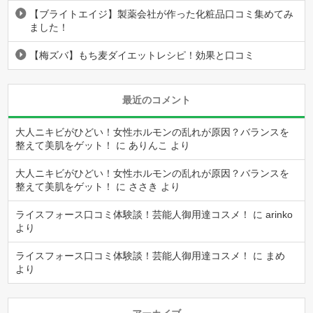
【ブライトエイジ】製薬会社が作った化粧品口コミ集めてみ
ました！
【梅ズバ】もち麦ダイエットレシピ！効果と口コミ
最近のコメント
大人ニキビがひどい！女性ホルモンの乱れが原因？バランスを
整えて美肌をゲット！
に
ありんこ
より
大人ニキビがひどい！女性ホルモンの乱れが原因？バランスを
整えて美肌をゲット！
に
ささき
より
ライスフォース口コミ体験談！芸能人御用達コスメ！
に
arinko
より
ライスフォース口コミ体験談！芸能人御用達コスメ！
に
まめ
より