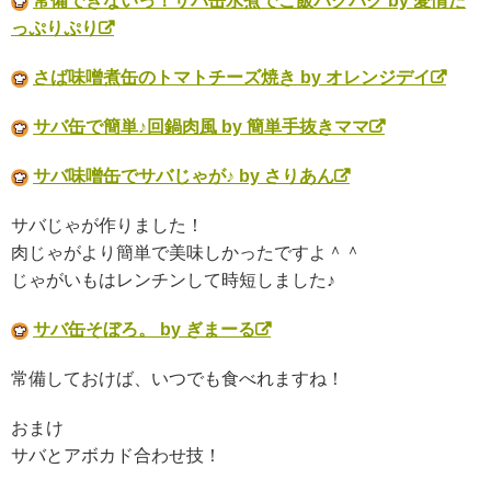
常備できないっ！サバ缶水煮でご飯パクパク by 愛情た
っぷりぷり
さば味噌煮缶のトマトチーズ焼き by オレンジデイ
サバ缶で簡単♪回鍋肉風 by 簡単手抜きママ
サバ味噌缶でサバじゃが♪ by さりあん
サバじゃが作りました！
肉じゃがより簡単で美味しかったですよ＾＾
じゃがいもはレンチンして時短しました♪
サバ缶そぼろ。 by ぎまーる
常備しておけば、いつでも食べれますね！
おまけ
サバとアボカド合わせ技！