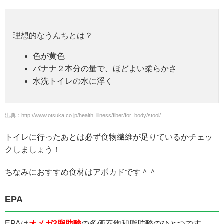
理想的なうんちとは？
色が黄色
バナナ２本分の量で、ほどよい柔らかさ
水洗トイレの水に浮く
出典：http://www.otsuka.co.jp/health_illness/fiber/for_body/stool/
トイレに行ったあとは必ず食物繊維が足りているかチェッ
クしましょう！
ちなみにおすすめ食材はアボカドです＾＾
EPA
EPAは
オメガ3脂肪酸
の多価不飽和脂肪酸のひとつです。