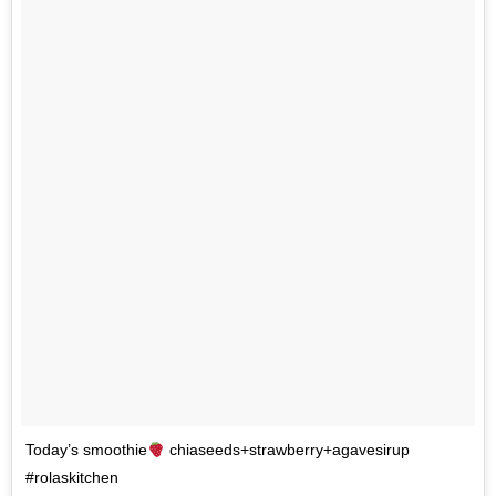
Today’s smoothie
chiaseeds+strawberry+agavesirup
#rolaskitchen