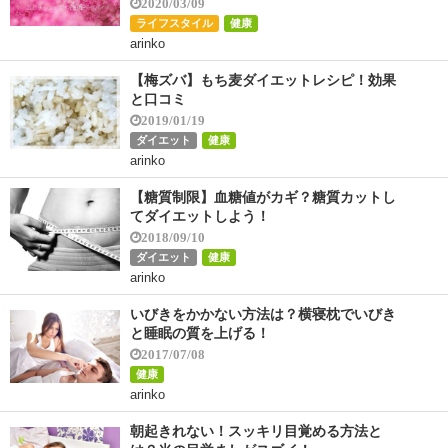
2020/03/09
ライフスタイル
健康
arinko
【梅ズバ】もち麦ダイエットレシピ！効果
と口コミ
2019/01/19
ダイエット
健康
arinko
【糖質制限】血糖値がカギ？糖質カットし
てダイエットしよう！
2018/09/10
ダイエット
健康
arinko
いびきをかかない方法は？横寝枕でいびき
と睡眠の質を上げる！
2017/07/08
健康
arinko
朝起きれない！スッキリ目覚める方法と