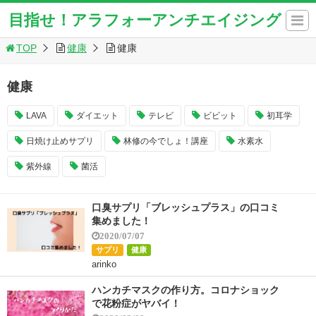
目指せ！アラフォーアンチエイジング
TOP
健康
健康
健康
LAVA
ダイエット
テレビ
ビビット
初耳学
日焼け止めサプリ
林修の今でしょ！講座
水素水
紫外線
菌活
口臭サプリ「ブレッシュプラス」の口コミ
集めました！
2020/07/07
サプリ
健康
arinko
ハンカチマスクの作り方。コロナショック
で花粉症がヤバイ！