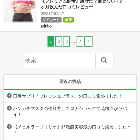
【プレミアム酵母】痩せた？痩せない？2
ヶ月飲んだ口コミレビュー
2017/02/27
ダイエット
健康
arinko
1
2
3
…
7
最近の投稿
口臭サプリ「ブレッシュプラス」の口コミ集めました！
ハンカチマスクの作り方。コロナショックで花粉症がヤバ
イ！
【チェルラーブリリオ】卵殻膜美容液の口コミ集めました＾
＾