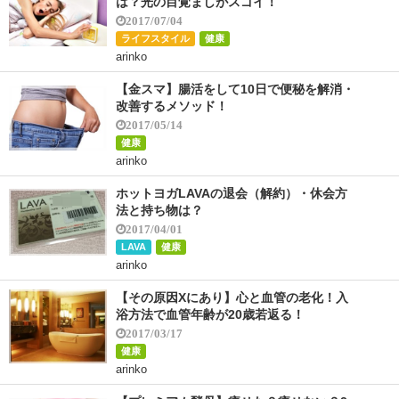
は？光の目覚ましがスゴイ！
2017/07/04
ライフスタイル
健康
arinko
【金スマ】腸活をして10日で便秘を解消・
改善するメソッド！
2017/05/14
健康
arinko
ホットヨガLAVAの退会（解約）・休会方
法と持ち物は？
2017/04/01
LAVA
健康
arinko
【その原因Xにあり】心と血管の老化！入
浴方法で血管年齢が20歳若返る！
2017/03/17
健康
arinko