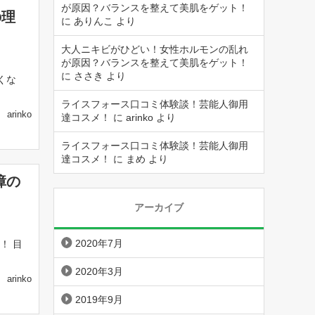
が原因？バランスを整えて美肌をゲット！
の理
に
ありんこ
より
大人ニキビがひどい！女性ホルモンの乱れ
が原因？バランスを整えて美肌をゲット！
に
ささき
より
くな
ライスフォース口コミ体験談！芸能人御用
arinko
達コスメ！
に
arinko
より
ライスフォース口コミ体験談！芸能人御用
達コスメ！
に
まめ
より
障の
アーカイブ
2020年7月
！ 目
2020年3月
arinko
2019年9月