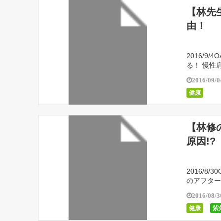
【林先
由！
2016/
る！ 慢性肩
2016/09/0
健康
【林修
原因!?
2016/
のアフター
2016/08/3
健康
紫