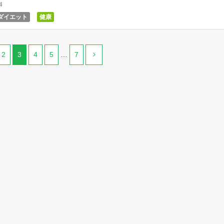
4
ダイエット
健康
2
3
4
5
…
7