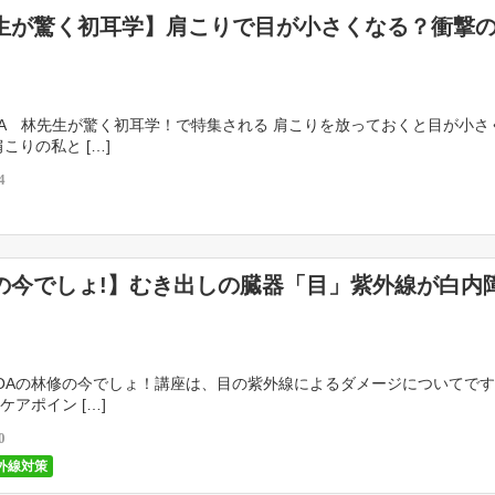
生が驚く初耳学】肩こりで目が小さくなる？衝撃
9/4OA 林先生が驚く初耳学！で特集される 肩こりを放っておくと目が小さ
こりの私と […]
4
の今でしょ!】むき出しの臓器「目」紫外線が白内
8/30OAの林修の今でしょ！講座は、目の紫外線によるダメージについてです
ケアポイン […]
0
外線対策