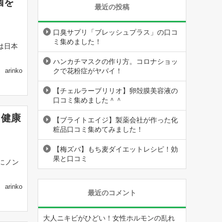
菌を
最近の投稿
口臭サプリ「ブレッシュプラス」の口コ
ミ集めました！
は日本
ハンカチマスクの作り方。コロナショッ
クで花粉症がヤバイ！
arinko
【チェルラーブリリオ】卵殻膜美容液の
口コミ集めました＾＾
・健康
【ブライトエイジ】製薬会社が作った化
粧品口コミ集めてみました！
【梅ズバ】もち麦ダイエットレシピ！効
果と口コミ
でにノン
arinko
最近のコメント
大人ニキビがひどい！女性ホルモンの乱れ