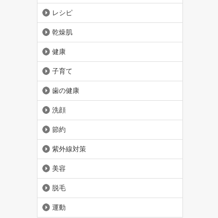
レシピ
乾燥肌
健康
子育て
歯の健康
洗顔
節約
紫外線対策
美容
脱毛
運動