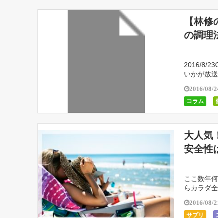
【林修
の調理
2016/
いかが放送
2016/08/2
コラム
大人気
安全性
ここ数年何
らカラダ全
2016/08/2
サプリ