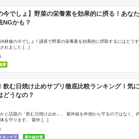
の今でしょ】野菜の栄養素を効果的に摂る！あな
法NGかも？
8/23OA林修の今でしょ！講座で野菜の栄養素を効果的に摂取するにはどう
されました […]
4
健康
！飲む日焼け止めサプリ徹底比較ランキング！気
はどうなの？
かと話題の「飲む日焼け止め」。 紫外線を外側から守るのではなく、
体を守ります。 紫外 […]
1
スキンケア
紫外線対策