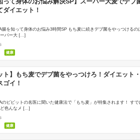
知って身体のお悩み解決SP】スーパー大麦でデブ
てダイエット！
9/6OA腸を知って身体のお悩み3時間SP もち麦に続きデブ菌をやっつけるの
ーパー大 […]
6
健康
ット】もち麦でデブ菌をやっつけろ！ダイエット
スゴイ！
9/6OAのビビットの名医に聞いた健康法で「もち麦」が特集されます！ す
ど色んなメ […]
6
健康