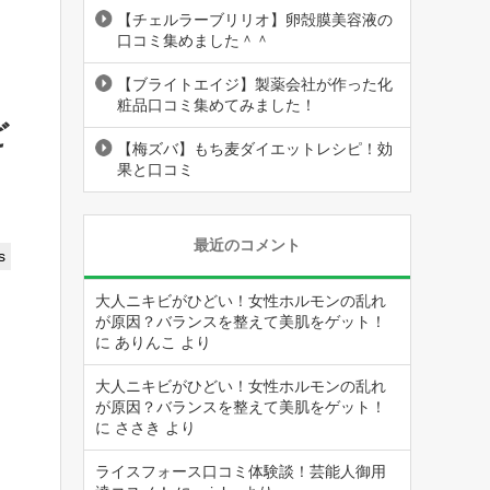
【チェルラーブリリオ】卵殻膜美容液の
口コミ集めました＾＾
【ブライトエイジ】製薬会社が作った化
粧品口コミ集めてみました！
ど
【梅ズバ】もち麦ダイエットレシピ！効
果と口コミ
最近のコメント
s
大人ニキビがひどい！女性ホルモンの乱れ
が原因？バランスを整えて美肌をゲット！
に
ありんこ
より
大人ニキビがひどい！女性ホルモンの乱れ
が原因？バランスを整えて美肌をゲット！
に
ささき
より
ライスフォース口コミ体験談！芸能人御用