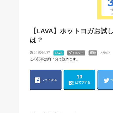
【LAVA】ホットヨガお
は？
arinko
2015/09/27
LAVA
ダイエット
運動
この記事は約 7 分で読めます。
10
シェアする
はてブする